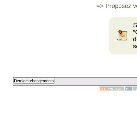
=> Proposez v
S
“
d
s
Derniers changements