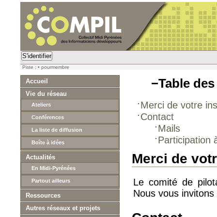
S'identifier
Piste :
•
pourmembre
−
Table des
Accueil
Vie du réseau
Merci de votre ins
Ateliers
Contact
Conférences
Mails
La liste de diffusion
Participatio
Boîte à idées
Merci de votr
Actualités
En Midi-Pyrénées
Le comité de pilo
Partout ailleurs
Nous vous invitons à
Ressources
Autres réseaux et projets