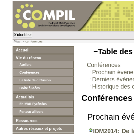
S'identifier
Piste :
•
conferences
−
Table des
Accueil
Vie du réseau
Conférences
Ateliers
Prochain événe
Conférences
Derniers évén
La liste de diffusion
Historique des
Boîte à idées
Conférences
Actualités
En Midi-Pyrénées
Partout ailleurs
Prochain év
Ressources
Autres réseaux et projets
IDM2014: De l