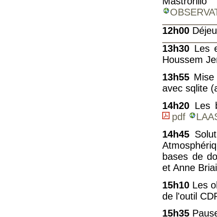
Mastrori
OBSERVA
12h00
Déjeu
13h30
Les en
Houssem Je
13h55
Mise 
avec sqlite 
14h20
Les b
pdf
LAA
14h45
Solut
Atmosphéri
bases de do
et Anne Bria
15h10
Les ob
de l'outil 
15h35
Pause