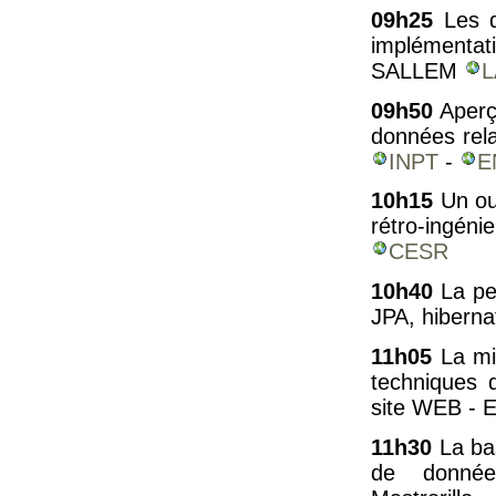
09h25
Les d
implémentat
SALLEM
L
09h50
Aperçu
données rela
INPT
-
E
10h15
Un out
rétro-ingén
CESR
10h40
La pe
JPA, hiberna
11h05
La mis
techniques d
site WEB - E
11h30
La ba
de donnée