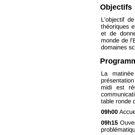
Objectifs
L'objectif d
théoriques e
et de donne
monde de l'E
domaines sci
Program
La matinée
présentation
midi est r
communicati
table ronde 
09h00
Accuei
09h15
Ouvert
problématiq