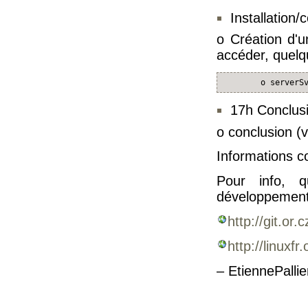
Installation
o Création d'u
accéder, quelq
        o serverS
17h Conclus
o conclusion (v
Informations 
Pour info, q
développement
http://git.or.
http://linuxf
– EtiennePalli