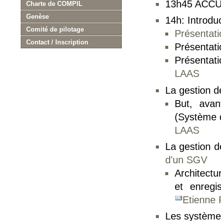
13h45 ACCU
Charte de COMPIL
Genèse
14h: Introdu
Comité de pilotage
Présentat
Contact / Inscription
Présentati
Présentat
LAAS
La gestion d
But, avan
(Système 
LAAS
La gestion 
d'un SGV
Architectu
et enregi
Etienne 
Les systèmes