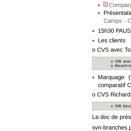
Compara
Présentat
Camps - 
15h30 PAU
Les clients
o CVS avec To
        o SVN avec
        o Décentr
Marquage (t
comparatif
o CVS RichardH
        o SVN Dav
La doc de prés
svn-branches.p