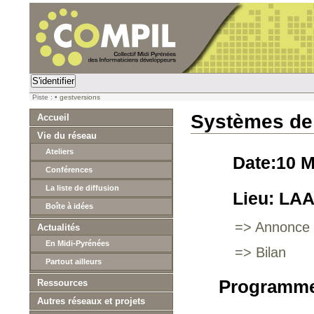
S'identifier
Piste :
•
gestversions
Systèmes de 
Accueil
Vie du réseau
Ateliers
Date:10 
Conférences
La liste de diffusion
Lieu: LAA
Boîte à idées
=> Annonce 
Actualités
En Midi-Pyrénées
=> Bilan
Partout ailleurs
Programm
Ressources
Autres réseaux et projets