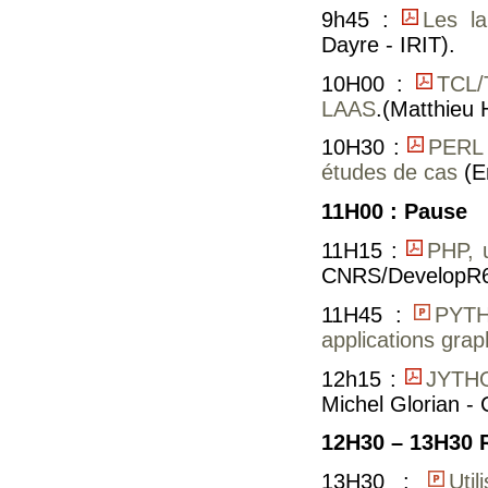
9h45 :
Les la
Dayre - IRIT).
10H00 :
TCL/T
LAAS
.(Matthieu 
10H30 :
PERL 
études de cas
(E
11H00 : Pause
11H15 :
PHP, 
CNRS/DevelopR6
11H45 :
PYTH
applications gra
12h15 :
JYTHON
Michel Glorian -
12H30 – 13H30 
13H30 :
Uti