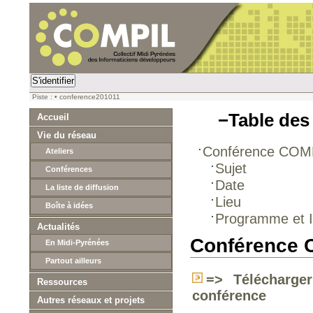
S'identifier
Piste :
•
conference201011
−
Table des
Accueil
Vie du réseau
Conférence COM
Ateliers
Sujet
Conférences
Date
La liste de diffusion
Lieu
Boîte à idées
Programme et I
Actualités
Conférence 
En Midi-Pyrénées
Partout ailleurs
=> Télécharge
Ressources
conférence
Autres réseaux et projets