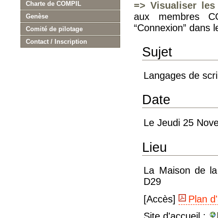
Charte de COMPIL
=> Visualiser les
aux membres COM
Genèse
“Connexion” dans l
Comité de pilotage
Contact / Inscription
Sujet
Langages de scri
Date
Le Jeudi 25 Nove
Lieu
La Maison de la 
D29
[Accès]
Plan d
Site d'accueil :