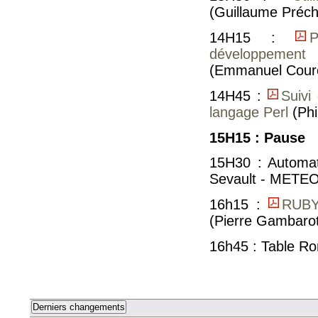
(Guillaume Préche
14H15 :
P
développement 
(Emmanuel Courc
14H45 :
Suivi
langage Perl
(Phi
15H15 : Pause
15H30 : Automat
Sevault - METEO
16h15 :
RUBY,
(Pierre Gambaro
16h45 : Table Ro
Derniers changements