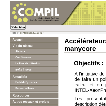
S'identifier
Piste :
•
conference20130417
Accélérateur
Accueil
Vie du réseau
manycore
Ateliers
Conférences
Objectifs :
La liste de diffusion
Boîte à idées
A l'initiative
Actualités
de faire un poi
En Midi-Pyrénées
calcul et en 
Partout ailleurs
INTEL-XeonPh
Ressources
Les présenta
Autres réseaux et projets
description dét