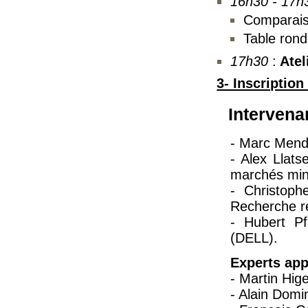
16h30 - 17h
Comparais
Table ronde
17h30
:
Atel
3- Inscription 
Intervena
- Marc Mend
- Alex Llats
marchés mini
- Christoph
Recherche r
- Hubert Pf
(DELL).
Experts ap
- Martin Hig
- Alain Dom