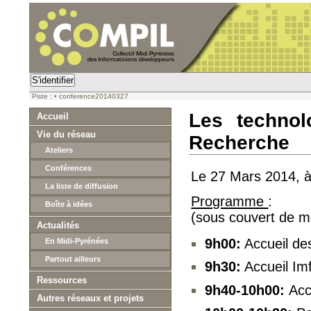
S'identifier
Piste :
•
conference20140327
Les techno
Accueil
Vie du réseau
Recherche
Ateliers
Conférences
Le 27 Mars 2014, à 
La liste de diffusion
Programme
:
Boîte à idées
(sous couvert de mo
Actualités
9h00:
Accueil des
En Midi-Pyrénées
Partout ailleurs
9h30:
Accueil Imf
Ressources
9h40-10h00:
Acc
Autres réseaux et projets